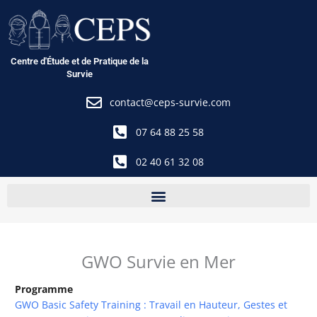
Aller
au
contenu
Centre d'Étude et de Pratique de la
Survie
contact@ceps-survie.com
07 64 88 25 58
02 40 61 32 08
GWO Survie en Mer
Programme
GWO Basic Safety Training : Travail en Hauteur, Gestes et