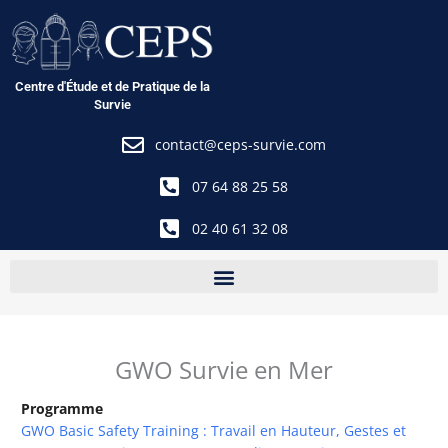
Aller
au
contenu
Centre d'Étude et de Pratique de la
Survie
contact@ceps-survie.com
07 64 88 25 58
02 40 61 32 08
GWO Survie en Mer
Programme
GWO Basic Safety Training : Travail en Hauteur, Gestes et