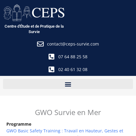
Aller
au
contenu
Centre d'Étude et de Pratique de la
Survie
contact@ceps-survie.com
07 64 88 25 58
02 40 61 32 08
GWO Survie en Mer
Programme
GWO Basic Safety Training : Travail en Hauteur, Gestes et