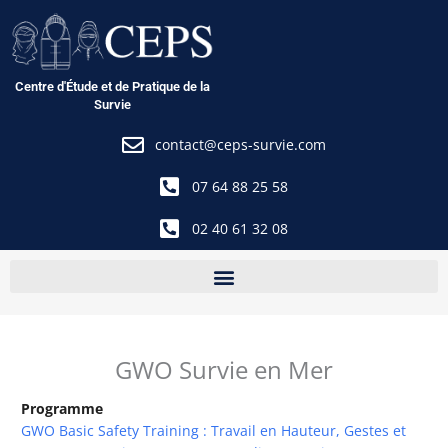
Aller
au
contenu
Centre d'Étude et de Pratique de la
Survie
contact@ceps-survie.com
07 64 88 25 58
02 40 61 32 08
GWO Survie en Mer
Programme
GWO Basic Safety Training : Travail en Hauteur, Gestes et