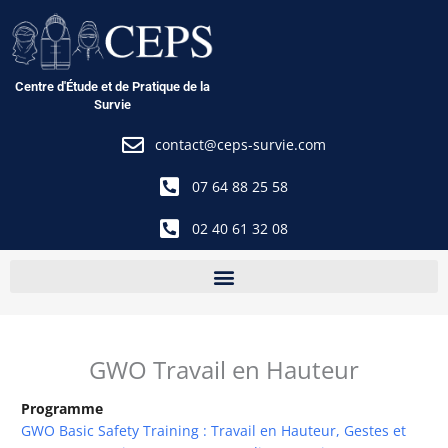
Aller
au
contenu
Centre d'Étude et de Pratique de la
Survie
contact@ceps-survie.com
07 64 88 25 58
02 40 61 32 08
GWO Travail en Hauteur
Programme
GWO Basic Safety Training : Travail en Hauteur, Gestes et