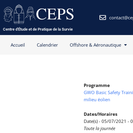
Aller
au
contenu
contact@ce
Centre d'Étude et de Pratique de la Survie
Accueil
Calendrier
Offshore & Aéronautique
Programme
GWO Basic Safety Trainin
milieu éolien
Dates/Horaires
Date(s) - 05/07/2021 -
Toute la journée