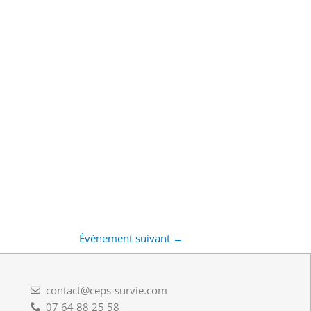
Évènement suivant
→
contact@ceps-survie.com
07 64 88 25 58