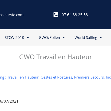
ps-survie.com
07 64 88 25 58
STCW 2010
GWO/Eolien
World Sailing
GWO Travail en Hauteur
g : Travail en Hauteur, Gestes et Postures, Premiers Secours, In
 06/07/2021