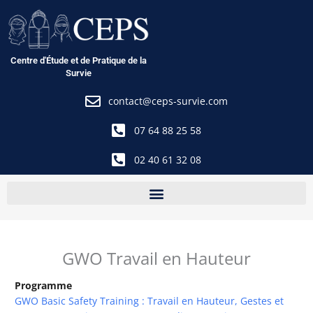
Aller
au
contenu
Centre d'Étude et de Pratique de la
Survie
contact@ceps-survie.com
07 64 88 25 58
02 40 61 32 08
GWO Travail en Hauteur
Programme
GWO Basic Safety Training : Travail en Hauteur, Gestes et