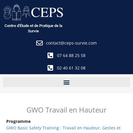
Aller
au
contenu
Centre d'Étude et de Pratique de la
Survie
contact@ceps-survie.com
07 64 88 25 58
02 40 61 32 08
GWO Travail en Hauteur
Programme
GWO Basic Safety Training : Travail en Hauteur, Gestes et