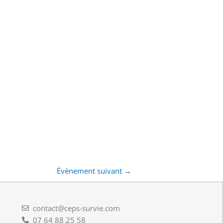
Évènement suivant
→
contact@ceps-survie.com
07 64 88 25 58