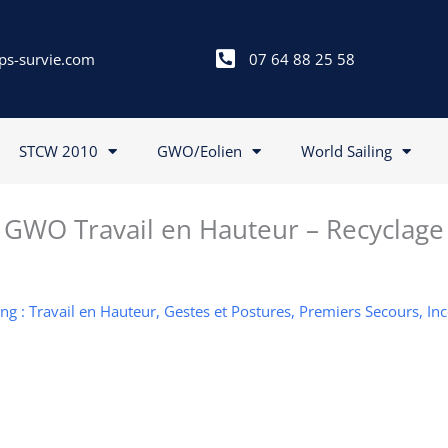
ps-survie.com
07 64 88 25 58
STCW 2010
GWO/Eolien
World Sailing
GWO Travail en Hauteur – Recyclage
g : Travail en Hauteur, Gestes et Postures, Premiers Secours, In