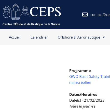
Aller
au
contenu
contact@ce
Centre d'Étude et de Pratique de la Survie
Accueil
Calendrier
Offshore & Aéronautique
Programme
GWO Basic Safety Trainin
milieu éolien
Dates/Horaires
Date(s) - 21/02/2023
Toute la journée