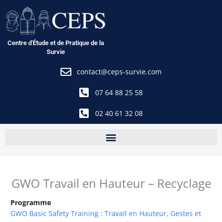
Aller
au
contenu
Centre d'Étude et de Pratique de la
Survie
contact@ceps-survie.com
07 64 88 25 58
02 40 61 32 08
GWO Travail en Hauteur – Recyclage
Programme
GWO Basic Safety Training : Travail en Hauteur, Gestes et