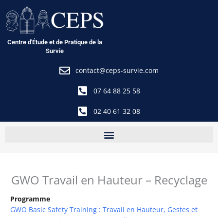
Aller
au
contenu
Centre d'Étude et de Pratique de la
Survie
contact@ceps-survie.com
07 64 88 25 58
02 40 61 32 08
GWO Travail en Hauteur – Recyclage
Programme
GWO Basic Safety Training : Travail en Hauteur, Gestes et