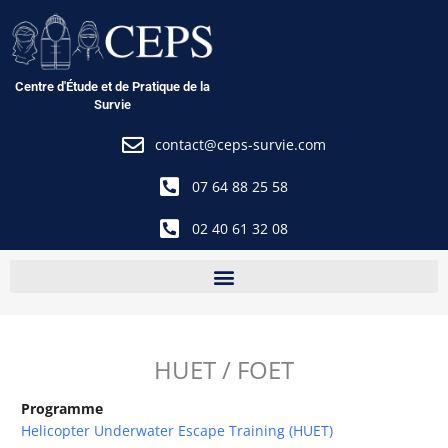
Aller
au
contenu
Centre d'Étude et de Pratique de la
Survie
contact@ceps-survie.com
07 64 88 25 58
02 40 61 32 08
HUET / FOET
Programme
Helicopter Underwater Escape Training (HUET)