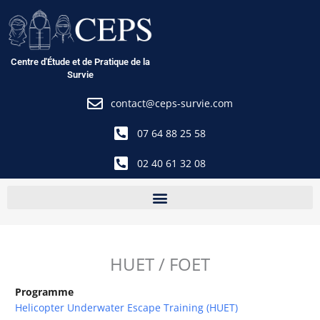
Aller
au
contenu
Centre d'Étude et de Pratique de la
Survie
contact@ceps-survie.com
07 64 88 25 58
02 40 61 32 08
HUET / FOET
Programme
Helicopter Underwater Escape Training (HUET)