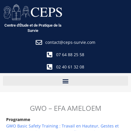
Aller
au
contenu
Centre d'Étude et de Pratique de la
Survie
contact@ceps-survie.com
07 64 88 25 58
02 40 61 32 08
GWO – EFA AMELOEM
Programme
GWO Basic Safety Training : Travail en Hauteur, Gestes et