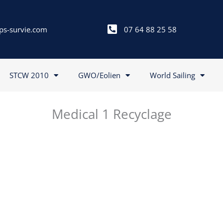
ps-survie.com
07 64 88 25 58
STCW 2010
GWO/Eolien
World Sailing
Medical 1 Recyclage