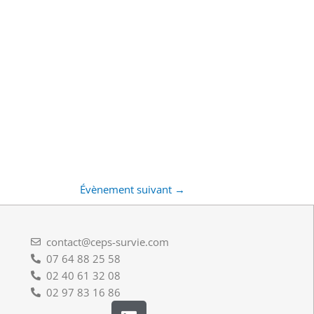
Évènement suivant
→
contact@ceps-survie.com
07 64 88 25 58
02 40 61 32 08
02 97 83 16 86
L