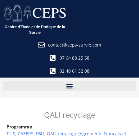
Aller
au
contenu
Centre d'Étude et de Pratique de la
Survie
contact@ceps-survie.com
07 64 88 25 58
02 40 61 32 08
QALI recyclage
Programme
T.I.S, CAEERS, FBLI, QALI recyclage (Agréments Français et