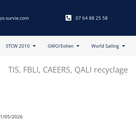
ps-survie.com
07 64 88 25 58
STCW 2010
GWO/Eolien
World Sailing
TIS, FBLI, CAEERS, QALI recyclage
 21/05/2026