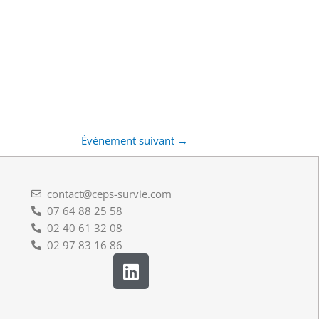
Évènement suivant
→
contact@ceps-survie.com
07 64 88 25 58
02 40 61 32 08
02 97 83 16 86
L
i
n
k