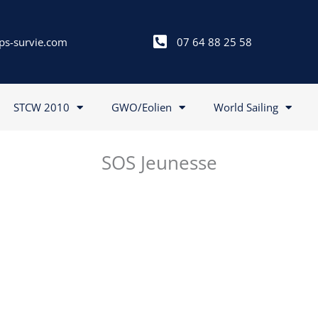
ps-survie.com
07 64 88 25 58
STCW 2010
GWO/Eolien
World Sailing
SOS Jeunesse