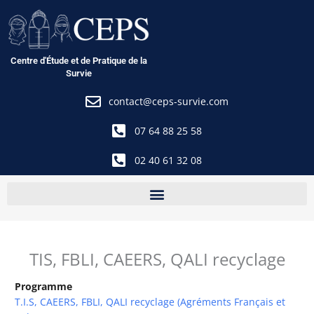
Aller
au
contenu
Centre d'Étude et de Pratique de la
Survie
contact@ceps-survie.com
07 64 88 25 58
02 40 61 32 08
TIS, FBLI, CAEERS, QALI recyclage
Programme
T.I.S, CAEERS, FBLI, QALI recyclage (Agréments Français et