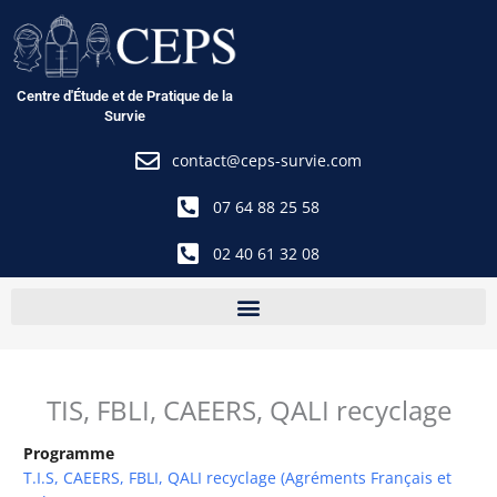
Aller
au
contenu
Centre d'Étude et de Pratique de la
Survie
contact@ceps-survie.com
07 64 88 25 58
02 40 61 32 08
TIS, FBLI, CAEERS, QALI recyclage
Programme
T.I.S, CAEERS, FBLI, QALI recyclage (Agréments Français et