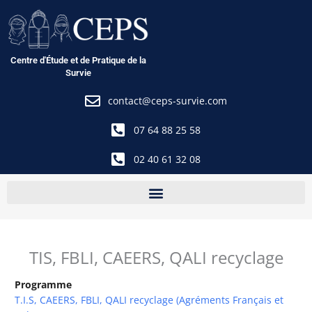
Aller
au
contenu
Centre d'Étude et de Pratique de la
Survie
contact@ceps-survie.com
07 64 88 25 58
02 40 61 32 08
TIS, FBLI, CAEERS, QALI recyclage
Programme
T.I.S, CAEERS, FBLI, QALI recyclage (Agréments Français et