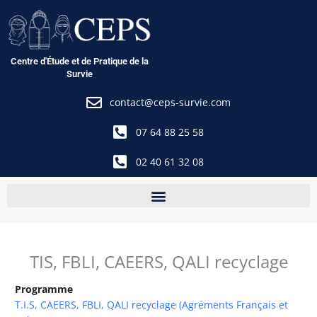
Aller
au
contenu
Centre d'Étude et de Pratique de la
Survie
contact@ceps-survie.com
07 64 88 25 58
02 40 61 32 08
TIS, FBLI, CAEERS, QALI recyclage
Programme
T.I.S, CAEERS, FBLI, QALI recyclage (Agréments Français et