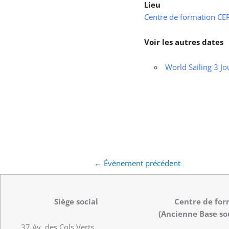
Lieu
Centre de formation CEPS
Voir les autres dates
World Sailing 3 Jo
←
Évènement précédent
Siège social
Centre de for
(Ancienne Base so
37 Av. des Cols Verts