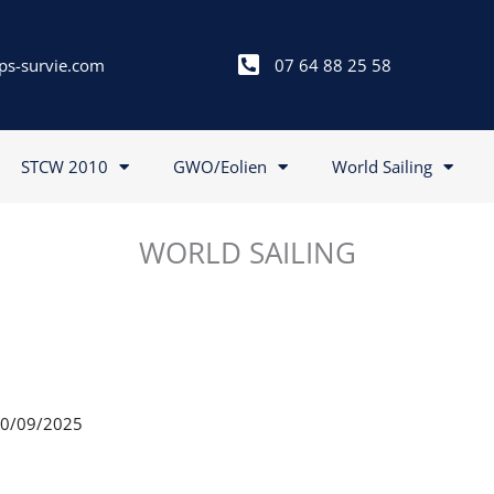
ps-survie.com
07 64 88 25 58
STCW 2010
GWO/Eolien
World Sailing
WORLD SAILING
 20/09/2025