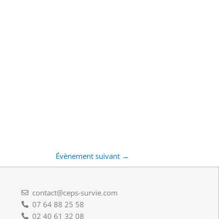
Évènement suivant
→
contact@ceps-survie.com
07 64 88 25 58
02 40 61 32 08