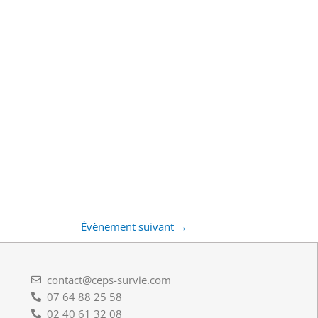
Évènement suivant
→
contact@ceps-survie.com
07 64 88 25 58
02 40 61 32 08