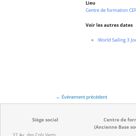
Lieu
Centre de formation CEPS
Voir les autres dates
World Sailing 3 Jo
←
Évènement précédent
Siège social
Centre de for
(Ancienne Base so
37 Av. des Cols Verts