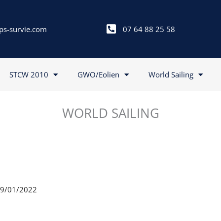
ps-survie.com
07 64 88 25 58
STCW 2010
GWO/Eolien
World Sailing
WORLD SAILING
 29/01/2022