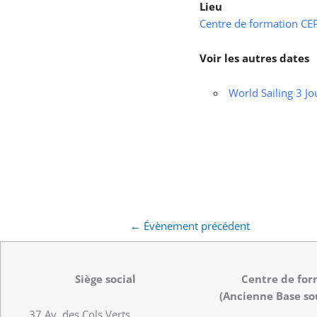
Lieu
Centre de formation CEPS
Voir les autres dates
World Sailing 3 Jo
←
Évènement précédent
Siège social
Centre de for
(Ancienne Base so
37 Av. des Cols Verts