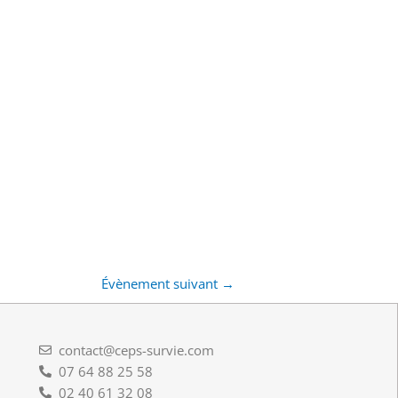
Évènement suivant
→
contact@ceps-survie.com
07 64 88 25 58
02 40 61 32 08