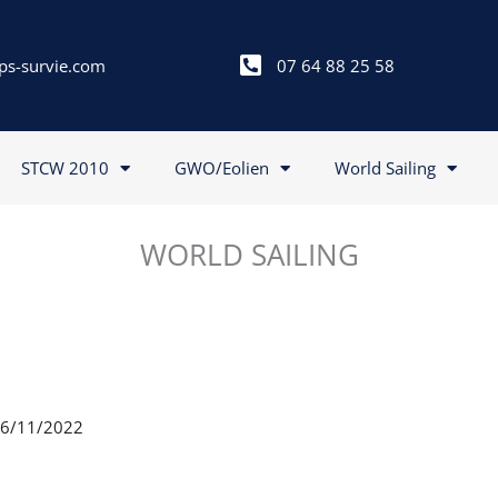
ps-survie.com
07 64 88 25 58
STCW 2010
GWO/Eolien
World Sailing
WORLD SAILING
 26/11/2022