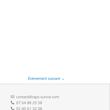
Évènement suivant
→
contact@ceps-survie.com
07 64 88 25 58
02 40 61 32 08