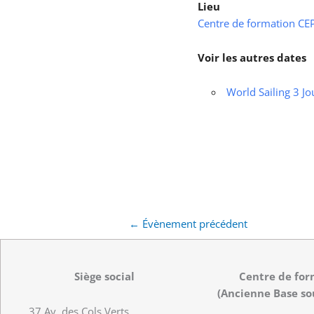
Lieu
Centre de formation CEPS
Voir les autres dates
World Sailing 3 Jo
←
Évènement précédent
Siège social
Centre de for
(Ancienne Base so
37 Av. des Cols Verts