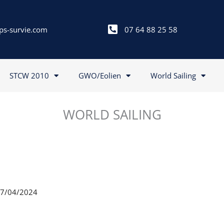
ps-survie.com
07 64 88 25 58
STCW 2010
GWO/Eolien
World Sailing
WORLD SAILING
 27/04/2024