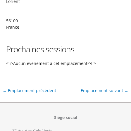
Lorient
56100
France
Prochaines sessions
<li>Aucun évènement à cet emplacement</li>
←
Emplacement précédent
Emplacement suivant
→
Siège social
37 Av. des Cols Verts