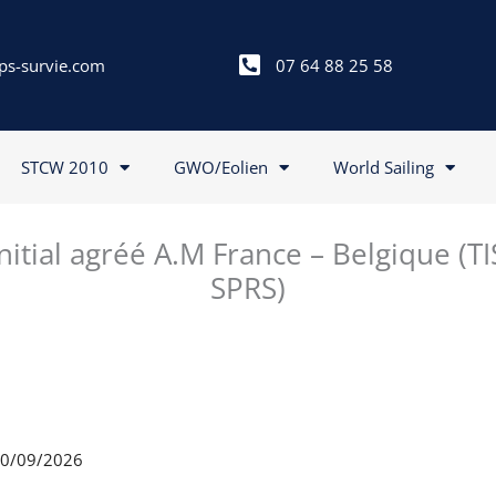
ps-survie.com
07 64 88 25 58
STCW 2010
GWO/Eolien
World Sailing
itial agréé A.M France – Belgique (T
SPRS)
 20/09/2026