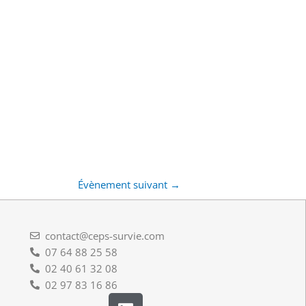
Évènement suivant
→
contact@ceps-survie.com
07 64 88 25 58
02 40 61 32 08
02 97 83 16 86
L