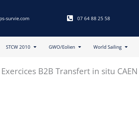
ps-survie.com
07 64 88 25 58
STCW 2010
GWO/Eolien
World Sailing
Exercices B2B Transfert in situ CAEN