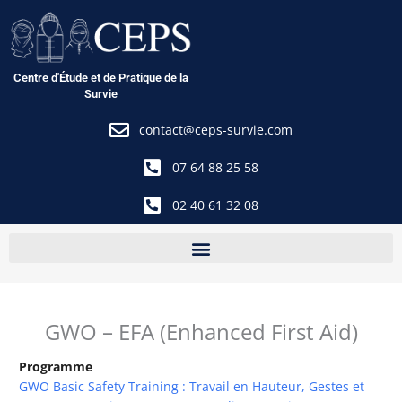
Aller
au
contenu
Centre d'Étude et de Pratique de la
Survie
contact@ceps-survie.com
07 64 88 25 58
02 40 61 32 08
GWO – EFA (Enhanced First Aid)
Programme
GWO Basic Safety Training : Travail en Hauteur, Gestes et