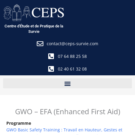
Aller
au
contenu
Centre d'Étude et de Pratique de la
Survie
contact@ceps-survie.com
07 64 88 25 58
02 40 61 32 08
GWO – EFA (Enhanced First Aid)
Programme
GWO Basic Safety Training : Travail en Hauteur, Gestes et