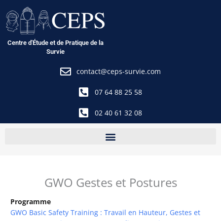
Aller
au
contenu
Centre d'Étude et de Pratique de la
Survie
contact@ceps-survie.com
07 64 88 25 58
02 40 61 32 08
GWO Gestes et Postures
Programme
GWO Basic Safety Training : Travail en Hauteur, Gestes et