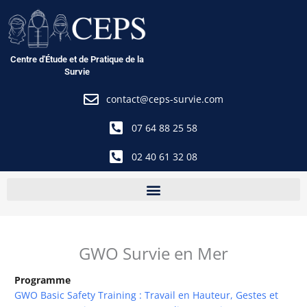
Aller
au
contenu
Centre d'Étude et de Pratique de la
Survie
contact@ceps-survie.com
07 64 88 25 58
02 40 61 32 08
GWO Survie en Mer
Programme
GWO Basic Safety Training : Travail en Hauteur, Gestes et