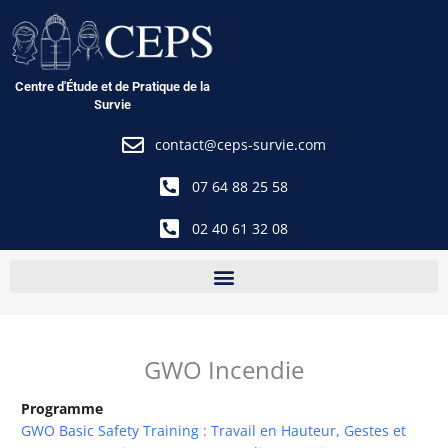
Aller
au
contenu
Centre d'Étude et de Pratique de la
Survie
contact@ceps-survie.com
07 64 88 25 58
02 40 61 32 08
GWO Incendie
Programme
GWO Basic Safety Training : Travail en Hauteur, Gestes et