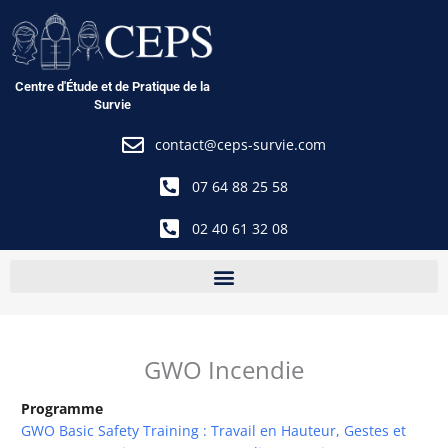
Aller
au
contenu
Centre d'Étude et de Pratique de la
Survie
contact@ceps-survie.com
07 64 88 25 58
02 40 61 32 08
GWO Incendie
Programme
GWO Basic Safety Training : Travail en Hauteur, Gestes et