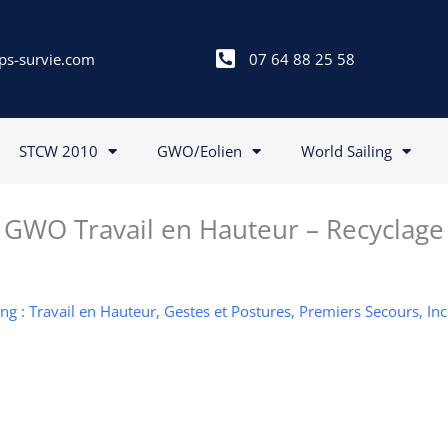
ps-survie.com
07 64 88 25 58
STCW 2010
GWO/Eolien
World Sailing
GWO Travail en Hauteur – Recyclage
g : Travail en Hauteur, Gestes et Postures, Premiers Secours, In