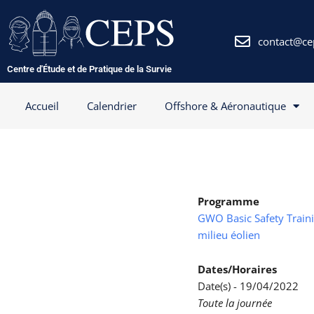
Aller
au
contenu
contact@ce
Centre d'Étude et de Pratique de la Survie
Accueil
Calendrier
Offshore & Aéronautique
Programme
GWO Basic Safety Trainin
milieu éolien
Dates/Horaires
Date(s) - 19/04/2022
Toute la journée