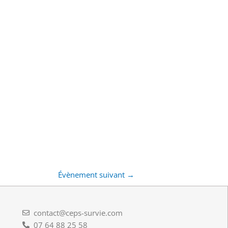
Évènement suivant
→
contact@ceps-survie.com
07 64 88 25 58