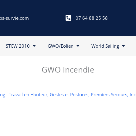
ps-survie.com
07 64 88 25 58
STCW 2010
GWO/Eolien
World Sailing
GWO Incendie
g : Travail en Hauteur, Gestes et Postures, Premiers Secours, In