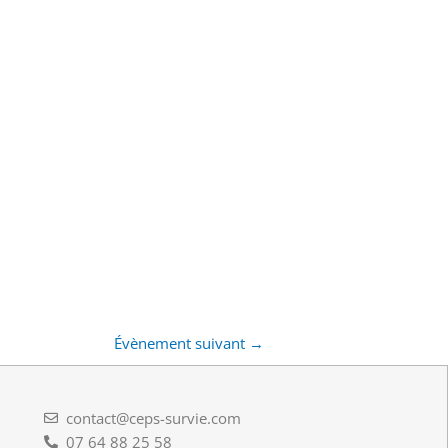
Évènement suivant
→
contact@ceps-survie.com
07 64 88 25 58