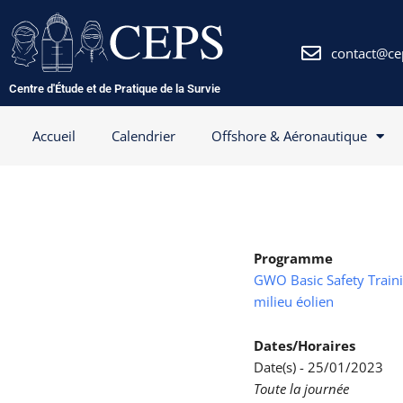
Aller
au
contenu
contact@ce
Centre d'Étude et de Pratique de la Survie
Accueil
Calendrier
Offshore & Aéronautique
Programme
GWO Basic Safety Trainin
milieu éolien
Dates/Horaires
Date(s) - 25/01/2023
Toute la journée