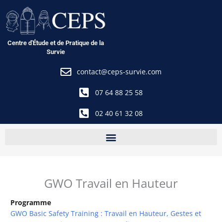
Aller
au
contenu
Centre d'Étude et de Pratique de la
Survie
contact@ceps-survie.com
07 64 88 25 58
02 40 61 32 08
GWO Travail en Hauteur
Programme
GWO Basic Safety Training : Travail en Hauteur, Gestes et