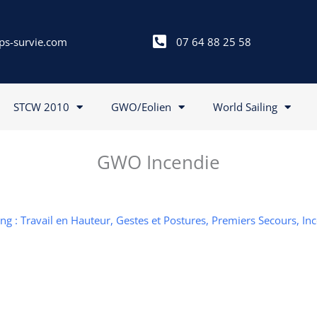
ps-survie.com
07 64 88 25 58
STCW 2010
GWO/Eolien
World Sailing
GWO Incendie
g : Travail en Hauteur, Gestes et Postures, Premiers Secours, In