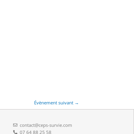
Évènement suivant
→
contact@ceps-survie.com
07 64 88 25 58