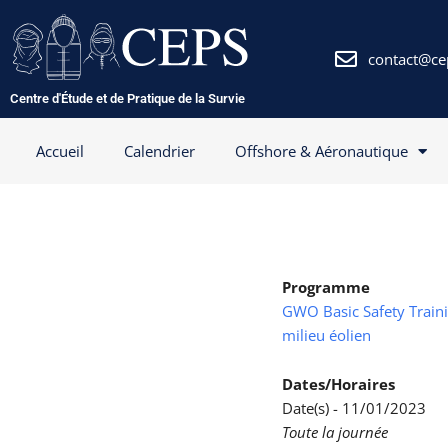
Aller
au
contenu
contact@ce
Centre d'Étude et de Pratique de la Survie
Accueil
Calendrier
Offshore & Aéronautique
Programme
GWO Basic Safety Trainin
milieu éolien
Dates/Horaires
Date(s) - 11/01/2023
Toute la journée