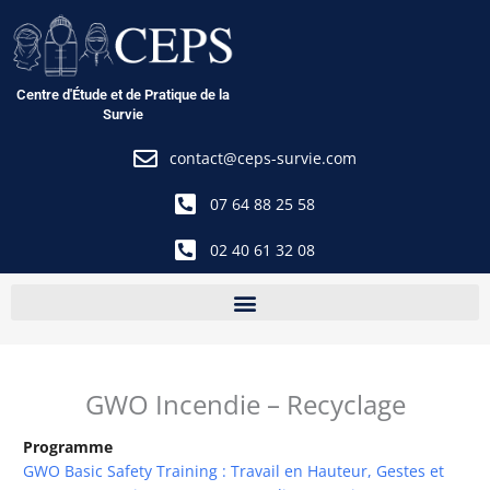
Aller
au
contenu
Centre d'Étude et de Pratique de la
Survie
contact@ceps-survie.com
07 64 88 25 58
02 40 61 32 08
GWO Incendie – Recyclage
Programme
GWO Basic Safety Training : Travail en Hauteur, Gestes et