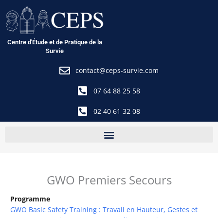
Aller
au
contenu
Centre d'Étude et de Pratique de la
Survie
contact@ceps-survie.com
07 64 88 25 58
02 40 61 32 08
GWO Premiers Secours
Programme
GWO Basic Safety Training : Travail en Hauteur, Gestes et