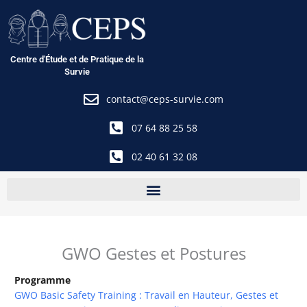
Aller
au
contenu
Centre d'Étude et de Pratique de la
Survie
contact@ceps-survie.com
07 64 88 25 58
02 40 61 32 08
GWO Gestes et Postures
Programme
GWO Basic Safety Training : Travail en Hauteur, Gestes et