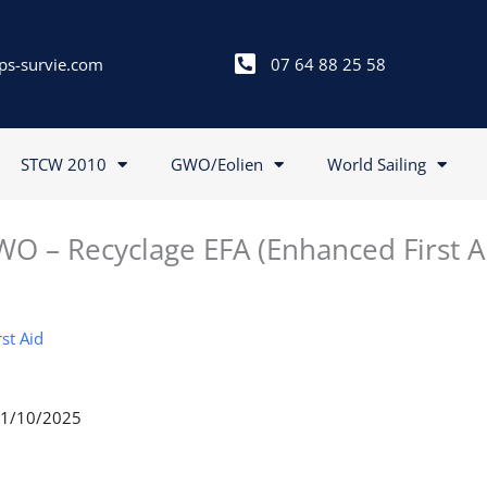
ps-survie.com
07 64 88 25 58
STCW 2010
GWO/Eolien
World Sailing
O – Recyclage EFA (Enhanced First A
st Aid
 21/10/2025