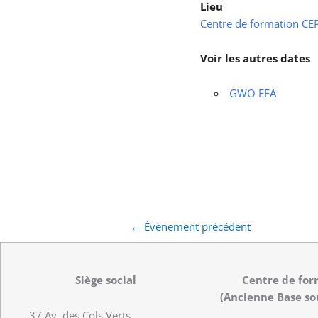
Lieu
Centre de formation CEPS
Voir les autres dates
GWO EFA
←
Évènement précédent
Siège social
Centre de for
(Ancienne Base so
37 Av. des Cols Verts