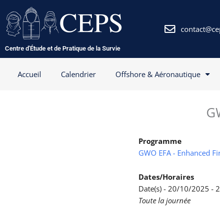
Aller
au
contenu
contact@ce
Centre d'Étude et de Pratique de la Survie
Accueil
Calendrier
Offshore & Aéronautique
GW
Programme
GWO EFA - Enhanced Fir
Dates/Horaires
Date(s) - 20/10/2025 -
Toute la journée