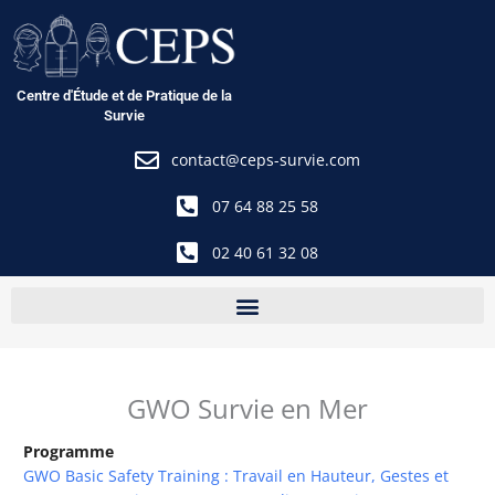
Aller
au
contenu
Centre d'Étude et de Pratique de la
Survie
contact@ceps-survie.com
07 64 88 25 58
02 40 61 32 08
GWO Survie en Mer
Programme
GWO Basic Safety Training : Travail en Hauteur, Gestes et