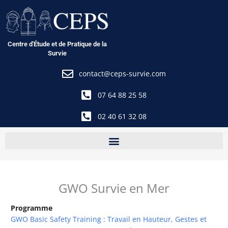
Aller
au
contenu
Centre d'Étude et de Pratique de la
Survie
contact@ceps-survie.com
07 64 88 25 58
02 40 61 32 08
GWO Survie en Mer
Programme
GWO Basic Safety Training : Travail en Hauteur, Gestes et