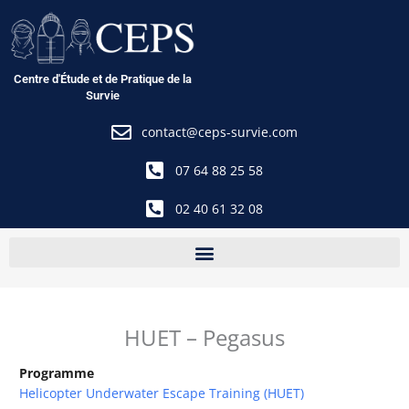
Aller
au
contenu
Centre d'Étude et de Pratique de la
Survie
contact@ceps-survie.com
07 64 88 25 58
02 40 61 32 08
HUET – Pegasus
Programme
Helicopter Underwater Escape Training (HUET)