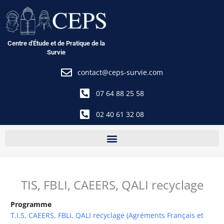
Aller
au
contenu
Centre d'Étude et de Pratique de la
Survie
contact@ceps-survie.com
07 64 88 25 58
02 40 61 32 08
TIS, FBLI, CAEERS, QALI recyclage
Programme
T.I.S, CAEERS, FBLI, QALI recyclage (Agréments Français et