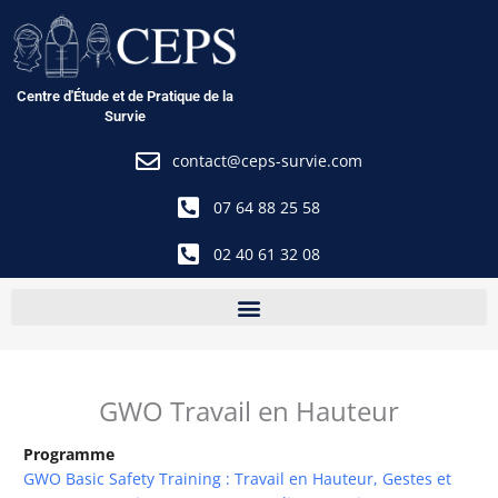
Aller
au
contenu
Centre d'Étude et de Pratique de la
Survie
contact@ceps-survie.com
07 64 88 25 58
02 40 61 32 08
GWO Travail en Hauteur
Programme
GWO Basic Safety Training : Travail en Hauteur, Gestes et