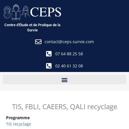
Aller
au
contenu
Centre d'Étude et de Pratique de la
Survie
contact@ceps-survie.com
07 64 88 25 58
02 40 61 32 08
TIS, FBLI, CAEERS, QALI recyclage
Programme
TIS recyclage