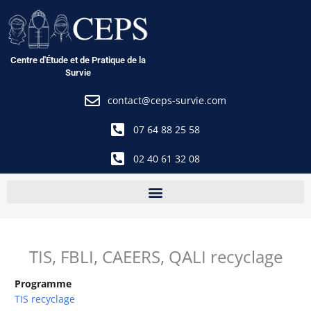
Aller
au
contenu
Centre d'Étude et de Pratique de la
Survie
contact@ceps-survie.com
07 64 88 25 58
02 40 61 32 08
TIS, FBLI, CAEERS, QALI recyclage
Programme
TIS recyclage